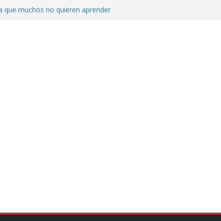
ica que muchos no quieren aprender
cluyendo a narcopolíticos”: dijo el director
iones contra el CJNG
ra el crimen patrimonial
do… o el defensor inesperado
de difamaciones, las audiencias no tienen
pulsa