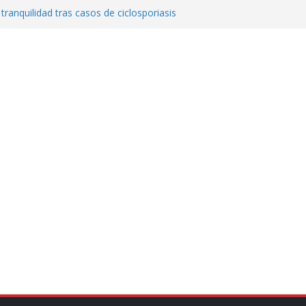
 tranquilidad tras casos de ciclosporiasis
al ingenio San Pedro y proteger cientos
eta contra diputado del PT! Lo acusa de
a el poder en Colombia y promete una
ontra el narcoterrorismo
stablecimiento de vínculos con México:
manos”