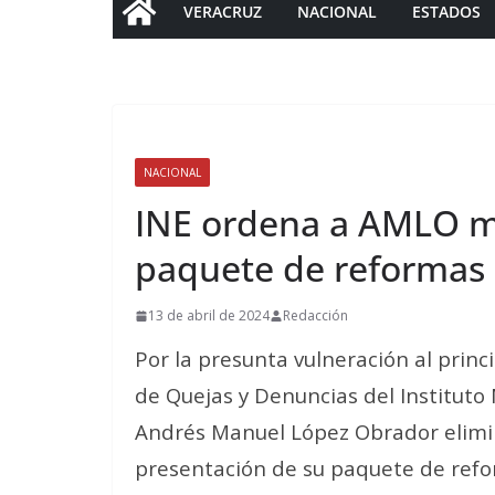
VERACRUZ
NACIONAL
ESTADOS
NACIONAL
INE ordena a AMLO mo
paquete de reformas 
13 de abril de 2024
Redacción
Por la presunta vulneración al princ
de Quejas y Denuncias del Instituto 
Andrés Manuel López Obrador elimina
presentación de su paquete de refor