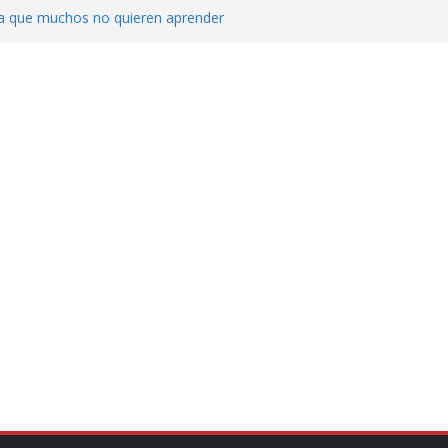
ica que muchos no quieren aprender
cluyendo a narcopolíticos”: dijo el director
iones contra el CJNG
ra el crimen patrimonial
do… o el defensor inesperado
de difamaciones, las audiencias no tienen
pulsa