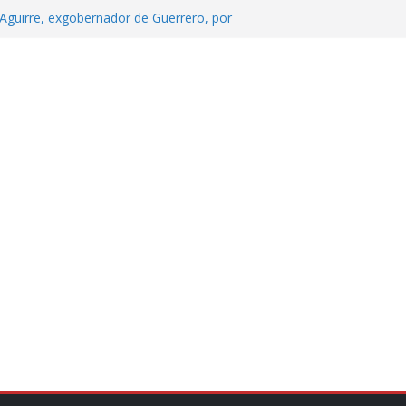
Aguirre, exgobernador de Guerrero, por
 tranquilidad tras casos de ciclosporiasis
Aguirre no es asunto político: Sheinbaum
echa, hora y sede para el examen de
?
 Cuitláhuac García Jiménez desapareció