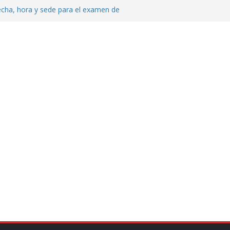
echa, hora y sede para el examen de
?
al ingenio San Pedro y proteger cientos
eta contra diputado del PT! Lo acusa de
 tranquilidad tras casos de ciclosporiasis
Aguirre no es asunto político: Sheinbaum