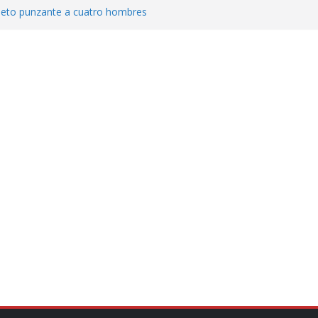
jeto punzante a cuatro hombres
Aguirre, exgobernador de Guerrero, por
var la exportación de aguacate de
tados Unidos
zación a escuelas para dejar el esquema
cución política en casos de desafuero
 Movimiento Ciudadano