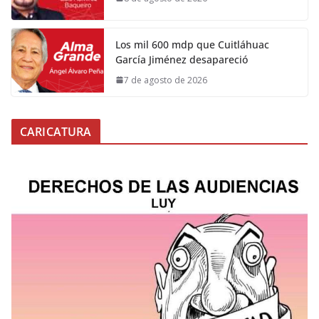
Los mil 600 mdp que Cuitláhuac
García Jiménez desapareció
7 de agosto de 2026
CARICATURA