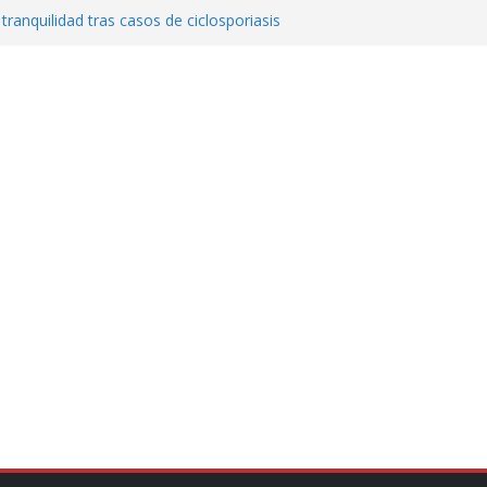
 tranquilidad tras casos de ciclosporiasis
al ingenio San Pedro y proteger cientos
eta contra diputado del PT! Lo acusa de
a el poder en Colombia y promete una
ontra el narcoterrorismo
stablecimiento de vínculos con México:
manos”