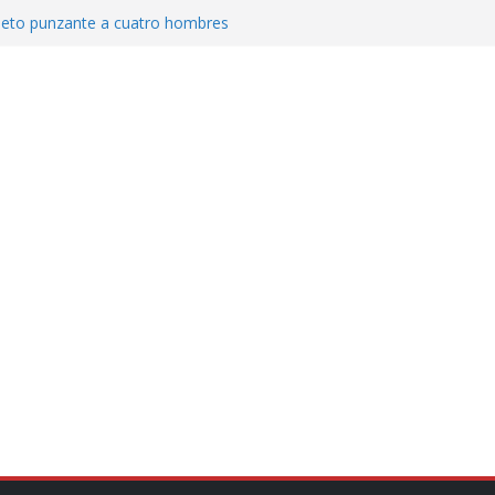
jeto punzante a cuatro hombres
Aguirre, exgobernador de Guerrero, por
var la exportación de aguacate de
tados Unidos
zación a escuelas para dejar el esquema
cución política en casos de desafuero
 Movimiento Ciudadano