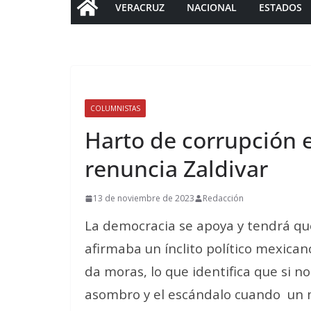
VERACRUZ
NACIONAL
ESTADOS
COLUMNISTAS
Harto de corrupción e
renuncia Zaldivar
13 de noviembre de 2023
Redacción
La democracia se apoya y tendrá que
afirmaba un ínclito político mexican
da moras, lo que identifica que si n
asombro y el escándalo cuando un mi