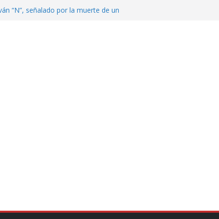
ván “N”, señalado por la muerte de un
nterrey
DE CENTROAMÉRICA! TRICOLOR
VEZ EL MEDALLERO
 Argentina para despedir a su padre, Jorge
 ‘viejitos’, Morena suspende derechos
alvatori y Grace Palomares
en Veracruz; aumentan a 33 los
lmente secos