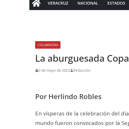
VERACRUZ
NACIONAL
ESTADOS
COLUMNISTAS
La aburguesada Cop
3 de mayo de 2023
Redacción
Por Herlindo Robles
En vísperas de la celebración del dí
mundo fueron convocados por la Seg