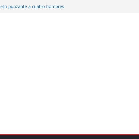
jeto punzante a cuatro hombres
Aguirre, exgobernador de Guerrero, por
var la exportación de aguacate de
tados Unidos
zación a escuelas para dejar el esquema
cución política en casos de desafuero
 Movimiento Ciudadano