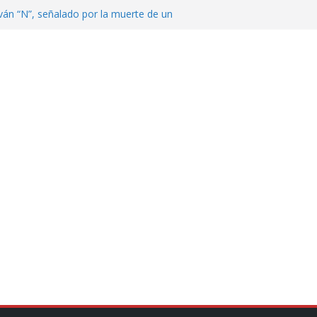
ván “N”, señalado por la muerte de un
nterrey
DE CENTROAMÉRICA! TRICOLOR
VEZ EL MEDALLERO
 Argentina para despedir a su padre, Jorge
 ‘viejitos’, Morena suspende derechos
alvatori y Grace Palomares
en Veracruz; aumentan a 33 los
lmente secos