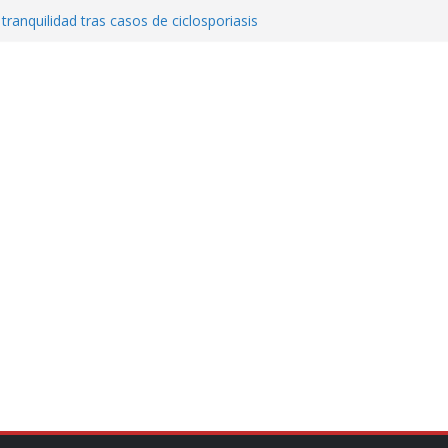
 tranquilidad tras casos de ciclosporiasis
al ingenio San Pedro y proteger cientos
eta contra diputado del PT! Lo acusa de
a el poder en Colombia y promete una
ontra el narcoterrorismo
stablecimiento de vínculos con México:
manos”