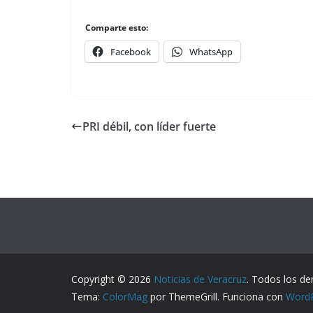
Comparte esto:
Facebook
WhatsApp
PRI débil, con líder fuerte
Copyright © 2026
Noticias de Veracruz
. Todos los de
Tema:
ColorMag
por ThemeGrill. Funciona con
Word