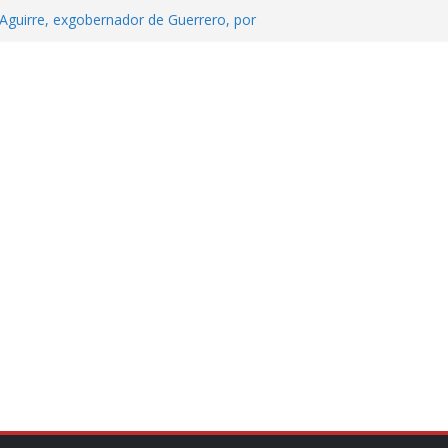
Aguirre, exgobernador de Guerrero, por
 tranquilidad tras casos de ciclosporiasis
Aguirre no es asunto político: Sheinbaum
echa, hora y sede para el examen de
?
 Cuitláhuac García Jiménez desapareció