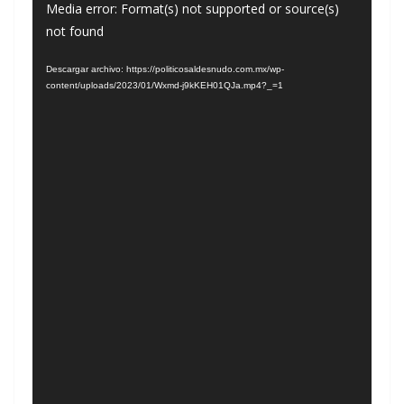
Reproductor
Media error: Format(s) not supported or source(s)
not found
de
vídeo
Descargar archivo: https://politicosaldesnudo.com.mx/wp-
content/uploads/2023/01/Wxmd-j9kKEH01QJa.mp4?_=1