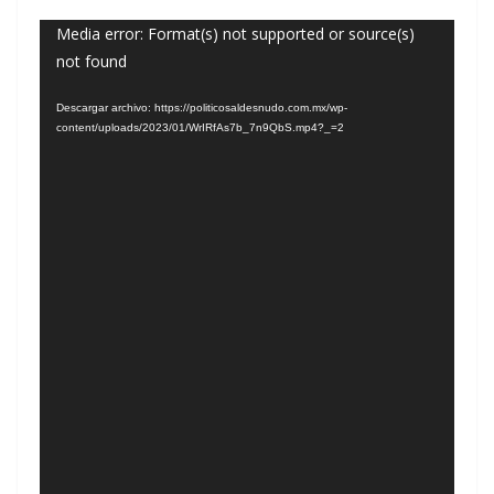
Reproductor
Media error: Format(s) not supported or source(s)
not found
de
vídeo
Descargar archivo: https://politicosaldesnudo.com.mx/wp-
content/uploads/2023/01/WrIRfAs7b_7n9QbS.mp4?_=2