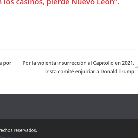
 los casinos, pierde Nuevo León”.
a por
Por la violenta insurrección al Capitolio en 2021,
insta comité enjuiciar a Donald Trump
rechos reservados.
Press
.