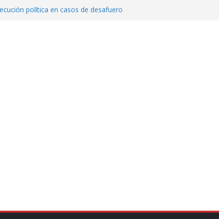
cución política en casos de desafuero
 Movimiento Ciudadano
 Cuitláhuac García Jiménez desapareció
Aguirre, exgobernador de Guerrero, por
var la exportación de aguacate de
tados Unidos
zación a escuelas para dejar el esquema