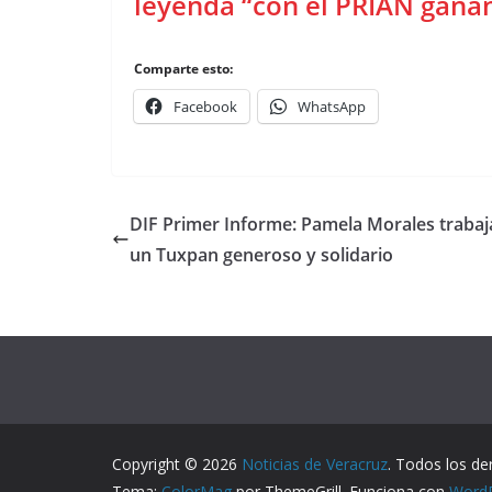
leyenda “con el PRIAN ganan
Comparte esto:
Facebook
WhatsApp
DIF Primer Informe: Pamela Morales trabaj
un Tuxpan generoso y solidario
Copyright © 2026
Noticias de Veracruz
. Todos los de
Tema:
ColorMag
por ThemeGrill. Funciona con
Word