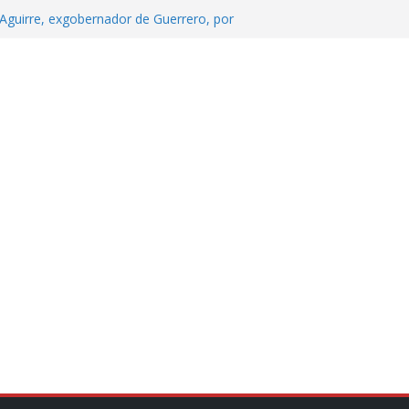
Aguirre, exgobernador de Guerrero, por
 tranquilidad tras casos de ciclosporiasis
Aguirre no es asunto político: Sheinbaum
echa, hora y sede para el examen de
?
 Cuitláhuac García Jiménez desapareció