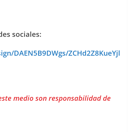
es sociales:
esign/DAEN5B9DWgs/ZCHd2Z8KueYjl
este medio son responsabilidad de