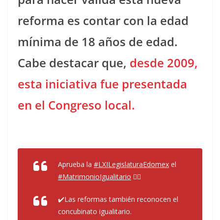
reforma es contar con la edad
mínima de 18 años de edad.
Cabe destacar que,
desde 2009,
esta iniciativa fue presentada
en el Congreso local.
Aprueba la
#LXILegislaturaEdomex
el
#MatrimonioIgualitario
🏳️‍🌈
✔️Las reformas también reconocen el
concubinato igualitario.