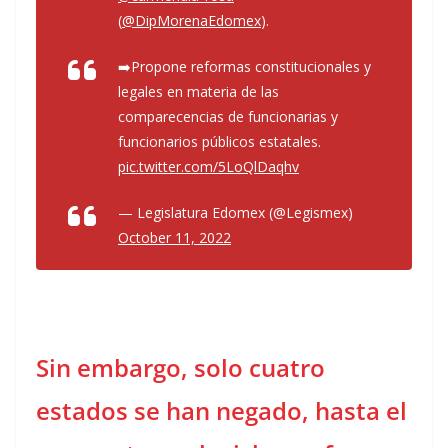
(
@DipMorenaEdomex
).
➡️Propone reformas constitucionales y
legales en materia de las
comparecencias de funcionarias y
funcionarios públicos estatales.
pic.twitter.com/5LoQlDaqhv
— Legislatura Edomex (@Legismex)
October 11, 2022
Sin embargo, solo cuatro
estados se han negado, hasta el