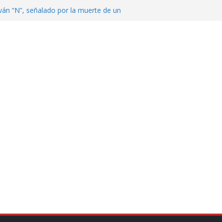
ván “N”, señalado por la muerte de un
nterrey
DE CENTROAMÉRICA! TRICOLOR
VEZ EL MEDALLERO
 Argentina para despedir a su padre, Jorge
 ‘viejitos’, Morena suspende derechos
alvatori y Grace Palomares
en Veracruz; aumentan a 33 los
lmente secos