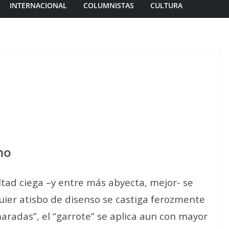
INTERNACIONAL
COLUMNISTAS
CULTURA
no
altad ciega –y entre más abyecta, mejor- se
uier atisbo de disenso se castiga ferozmente
aradas”, el “garrote” se aplica aun con mayor