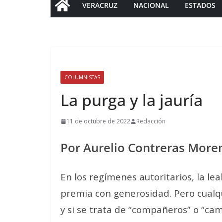
VERACRUZ
NACIONAL
ESTADOS
COLUMNISTAS
La purga y la jauría
11 de octubre de 2022
Redacción
Por Aurelio Contreras More
En los regímenes autoritarios, la le
premia con generosidad. Pero cualq
y si se trata de “compañeros” o “cam