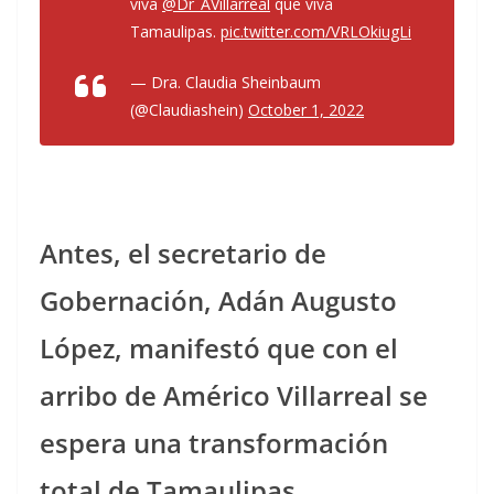
viva
@Dr_AVillarreal
que viva
Tamaulipas.
pic.twitter.com/VRLOkiugLi
— Dra. Claudia Sheinbaum
(@Claudiashein)
October 1, 2022
Antes, el secretario de
Gobernación, Adán Augusto
López, manifestó que con el
arribo de Américo Villarreal se
espera una transformación
total de Tamaulipas.