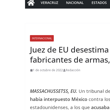
VERACRUZ
NACIONAL
ESTADOS
INTERNACIONAL
Juez de EU desestim
fabricantes de armas,
1 de octubre de 2022
Redacción
MASSACHUSSETSS, EU.
Un tribunal d
había interpuesto México
contra lo
estadounidenses, a los que
acusaba 