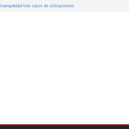
 tranquilidad tras casos de ciclosporiasis
al ingenio San Pedro y proteger cientos
eta contra diputado del PT! Lo acusa de
a el poder en Colombia y promete una
ontra el narcoterrorismo
stablecimiento de vínculos con México:
manos”