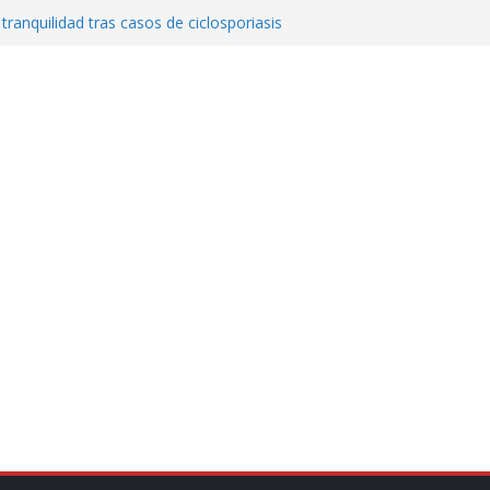
 tranquilidad tras casos de ciclosporiasis
al ingenio San Pedro y proteger cientos
eta contra diputado del PT! Lo acusa de
a el poder en Colombia y promete una
ontra el narcoterrorismo
stablecimiento de vínculos con México:
manos”