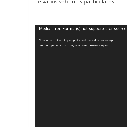
de varios vehículos particulares.
Reproductor
Media error: Format(s) not supported or source
de
Descargar archivo: https://politicosaldesnudo.com.mx/wp-
vídeo
content/uploads/2022/08/yWD3D9oXOBfrMvU-.mp4?_=2