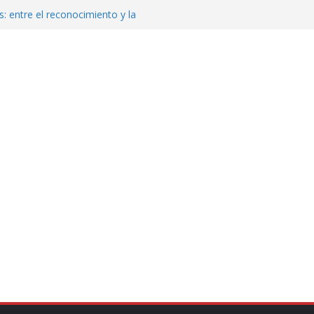
: entre el reconocimiento y la
var la exportación de aguacate de
tados Unidos
zación a escuelas para dejar el esquema
cución política en casos de desafuero
 Movimiento Ciudadano
jeto punzante a cuatro hombres