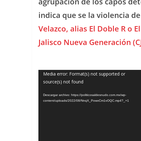
agrupación de los capos det
indica que se la violencia d
Velazco, alias El Doble R o El
Jalisco Nueva Generación (
Reproductor
Media error: Format(s) not supported or
source(s) not found
de
vídeo
Descargar archivo: https://politicosaldesnudo.com.mx/wp-
content/uploads/2022/08/NnqX_PowxCm1vOQC.mp4?_=1