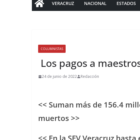
VERACRUZ
NACIONAL
ESTADOS
COLUMNISTAS
Los pagos a maestro
24 de junio de 2022
Redacción
<< Suman más de 156.4 mill
muertos >>
<< En la SEV Veracruz hasta