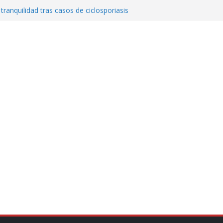
 tranquilidad tras casos de ciclosporiasis
al ingenio San Pedro y proteger cientos
eta contra diputado del PT! Lo acusa de
a el poder en Colombia y promete una
ontra el narcoterrorismo
stablecimiento de vínculos con México:
manos”