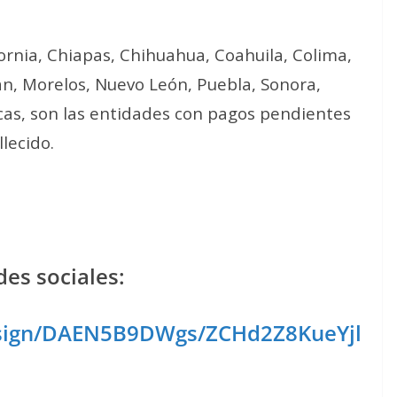
ornia, Chiapas, Chihuahua, Coahuila, Colima,
án, Morelos, Nuevo León, Puebla, Sonora,
cas, son las entidades con pagos pendientes
lecido.
es sociales:
esign/DAEN5B9DWgs/ZCHd2Z8KueYjl