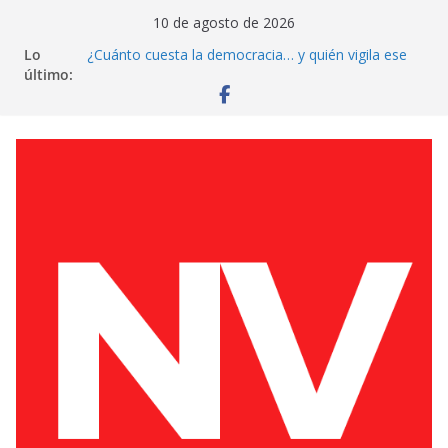
Saltar
10 de agosto de 2026
al
Lo
¿Cuánto cuesta la democracia… y quién vigila ese
contenido
último:
gasto?
Fiscalía atiende rezagos históricos
El gobierno abre el erario: ¿cuánto dará a la CNTE
de Oaxaca?
Recrimine a la reforma judicial
Reforestar donde duele