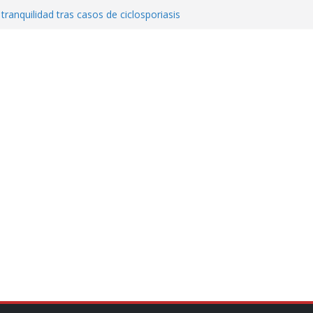
 tranquilidad tras casos de ciclosporiasis
al ingenio San Pedro y proteger cientos
eta contra diputado del PT! Lo acusa de
a el poder en Colombia y promete una
ontra el narcoterrorismo
stablecimiento de vínculos con México:
manos”