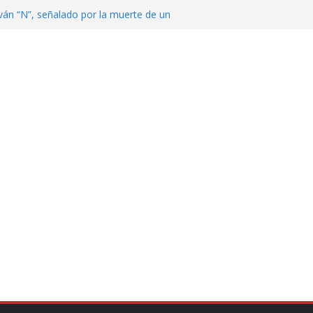
ván “N”, señalado por la muerte de un
nterrey
DE CENTROAMÉRICA! TRICOLOR
VEZ EL MEDALLERO
 Argentina para despedir a su padre, Jorge
 ‘viejitos’, Morena suspende derechos
alvatori y Grace Palomares
en Veracruz; aumentan a 33 los
lmente secos