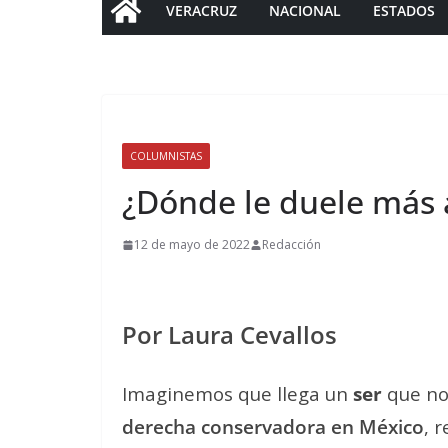
VERACRUZ
NACIONAL
ESTADOS
COLUMNISTAS
¿Dónde le duele más a
12 de mayo de 2022
Redacción
Por Laura Cevallos
Imaginemos que llega un
ser
que no 
derecha conservadora en México
, 