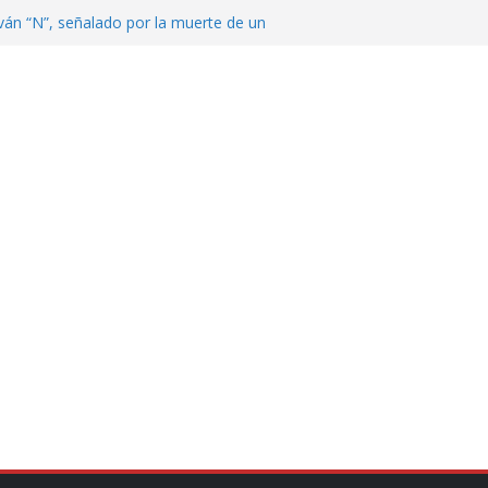
ván “N”, señalado por la muerte de un
nterrey
DE CENTROAMÉRICA! TRICOLOR
VEZ EL MEDALLERO
 Argentina para despedir a su padre, Jorge
 ‘viejitos’, Morena suspende derechos
alvatori y Grace Palomares
en Veracruz; aumentan a 33 los
lmente secos