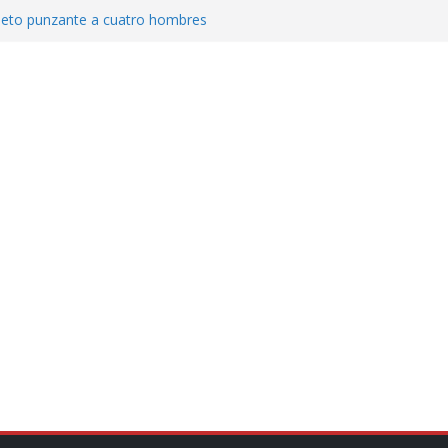
jeto punzante a cuatro hombres
Aguirre, exgobernador de Guerrero, por
var la exportación de aguacate de
tados Unidos
zación a escuelas para dejar el esquema
cución política en casos de desafuero
 Movimiento Ciudadano